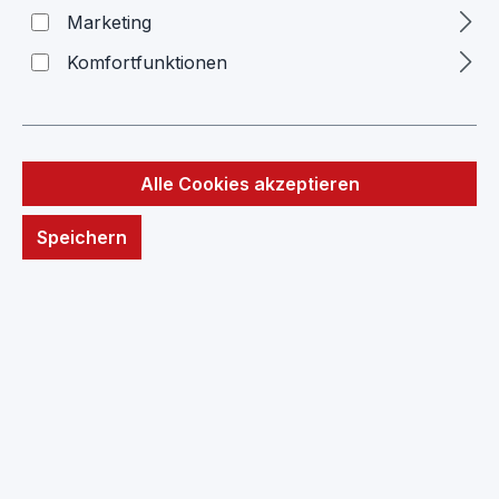
Hülle
Marketing
Komfortfunktionen
Google
Bildergalerie überspringen
Alle Cookies akzeptieren
Speichern
Regulärer Preis: