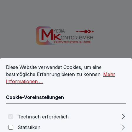
Zum Hauptinhalt springen
Cookie-Voreinstellungen
Diese Website verwendet Cookies, um eine bestmögliche E
Diese Website verwendet Cookies, um eine
bestmögliche Erfahrung bieten zu können.
Mehr
Ware
Informationen ...
Cookie-Voreinstellungen
Zubehör
Zubehör Pixel 9 Pro SET aus 2x
Technisch erforderlich
Schutzglas und transparente
Statistiken