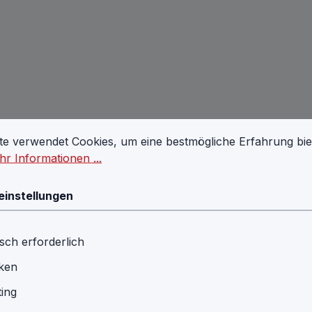
stellungen
 verwendet Cookies, um eine bestmögliche Erfahrung biet
te verwendet Cookies, um eine bestmögliche Erfahrung bie
getestet, nie verwendet - nutzen Sie den Preisvorteil !
r Informationen ...
einstellungen
sch erforderlich
iken
ing