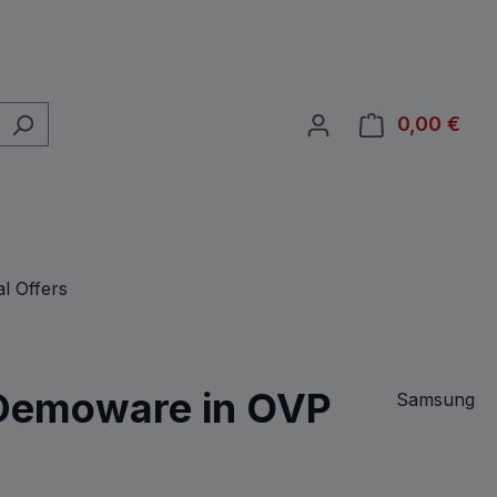
0,00 €
Ware
l Offers
 Demoware in OVP
Samsung