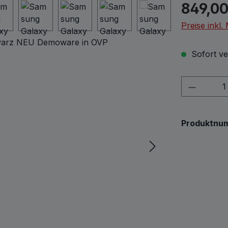
Regulärer Pr
849,00
Preise inkl
Sofort ver
Produkt
Produktnu