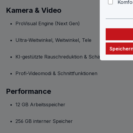
Komfor
Kamera & Video
ProVisual Engine (Next Gen)
Ultra-Weitwinkel, Weitwinkel, Tele
Speicher
KI-gestützte Rauschreduktion & Schärfeoptimierun
Profi-Videomodi & Schnittfunktionen
Performance
12 GB Arbeitsspeicher
256 GB interner Speicher