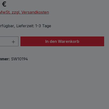
eis:
 €
. MwSt. zzgl. Versandkosten
fügbar, Lieferzeit: 1-3 Tage
 Anzahl: Gib den gewünschten Wert ein 
In den Warenkorb
mmer:
SW10194