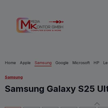
m Hauptinhalt springen
Zur Suche springen
Zur Hauptnavigation springen
Home
Apple
Samsung
Google
Microsoft
HP
Le
Samsung
Samsung Galaxy S25 Ul