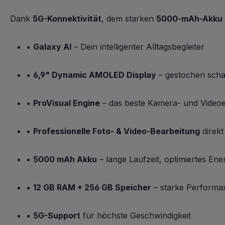
Dank
5G-Konnektivität
, dem starken
5000-mAh-Akku
•
Galaxy AI
– Dein intelligenter Alltagsbegleiter
•
6,9" Dynamic AMOLED Display
– gestochen scharf
•
ProVisual Engine
– das beste Kamera- und Videoe
•
Professionelle Foto- & Video-Bearbeitung
direk
•
5000 mAh Akku
– lange Laufzeit, optimiertes E
•
12 GB RAM + 256 GB Speicher
– starke Performan
•
5G-Support
für höchste Geschwindigkeit