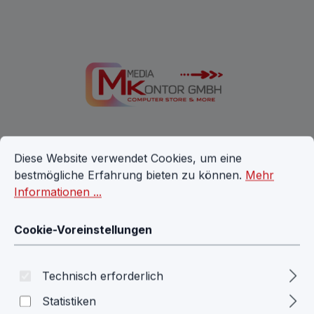
Zum Hauptinhalt springen
Cookie-Voreinstellungen
Diese Website verwendet Cookies, um eine bestmögliche E
Diese Website verwendet Cookies, um eine
bestmögliche Erfahrung bieten zu können.
Mehr
Ware
Informationen ...
Cookie-Voreinstellungen
Zubehör
Logitech G513 Carbon
Technisch erforderlich
mechanische RGB Gaming
Statistiken