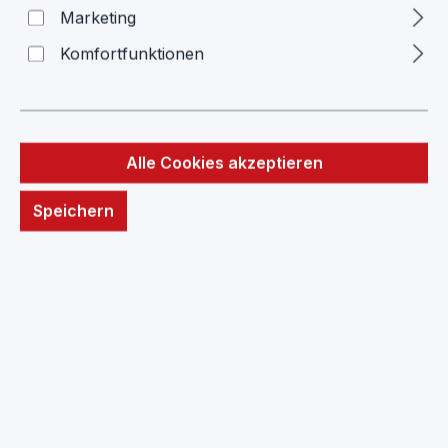
Tastatur QWERTZ Romer G
Marketing
linear Demo
Komfortfunktionen
Logitech
Alle Cookies akzeptieren
Bildergalerie überspringen
Speichern